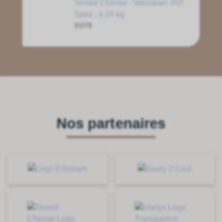
Tensid Chemie - Weiclean -RD
Spez., à 24 kg
91078
Nos partenaires