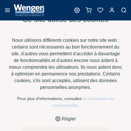
Ce site utilise des cookies
Nettoyage
.
Nous utilisons différents cookies sur notre site web :
certains sont nécessaires au bon fonctionnement du
site, d'autres vous permettent d'accéder à davantage
›
›
›
›
HOME
E-SHOP
VIN
NETTOYAGE
TENSID CHEMIE -
de fonctionnalités et d'autres encore nous aident à
WEICLEAN -RD SPEZ., À 24 KG
mieux comprendre les utilisateurs. Ils nous aident donc
à optimiser en permanence nos prestations. Certains
cookies, s'ils sont acceptés, utilisent des données
personnelles anonymes.
Pour plus d'informations, consultez
la déclaration de
confidentialité
.
Régler