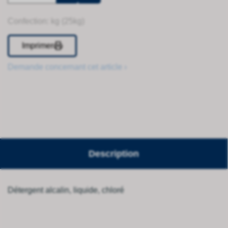
Confection: kg (25kg)
Imprimer
Demande concernant cet article ›
Description
Détergent alcalin, liquide, chloré