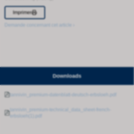
Imprimer
Demande concernant cet article ›
Downloads
tannivin_premium-datenblatt-deutsch-erbsloeh.pdf
tannivin_premium-technical_data_sheet-french-
erbsloeh(1).pdf