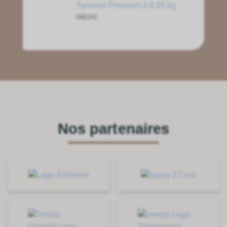
Tannivin Premium à 0.25 kg
046141
Nos partenaires