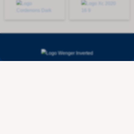
Contact
Wenger Getränketechnologie AG
Route de l'Industrie 36
CH - 1615 Bossonnens
+41 21 947 44 10
info@wengertechnologie.ch