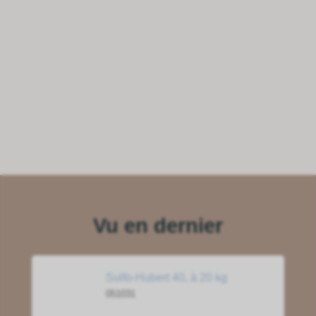
Vu en dernier
Sulfo-Hubert 40, à 20 kg
051031