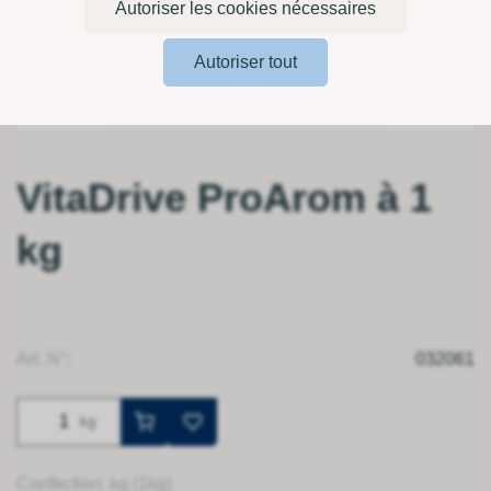
Autoriser les cookies nécessaires
Autoriser tout
VitaDrive ProArom à 1
kg
Art. N°:
032061
kg
Confection: kg (1kg)