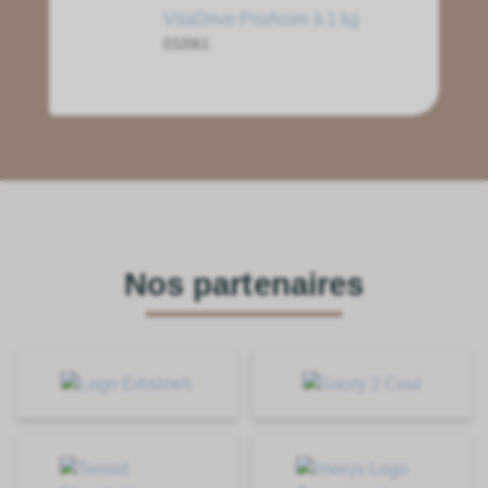
VitaDrive ProArom à 1 kg
032061
Nos partenaires