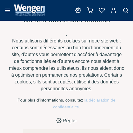
Ce site utilise des cookies
Nutriments de levures
.
Nous utilisons différents cookies sur notre site web :
certains sont nécessaires au bon fonctionnement du
site, d'autres vous permettent d'accéder à davantage
›
›
›
›
HOME
E-SHOP
VIN
NUTRIMENTS DE LEVURES
de fonctionnalités et d'autres encore nous aident à
VITADRIVE PROAROM À 1 KG
mieux comprendre les utilisateurs. Ils nous aident donc
à optimiser en permanence nos prestations. Certains
cookies, s'ils sont acceptés, utilisent des données
personnelles anonymes.
Pour plus d'informations, consultez
la déclaration de
confidentialité
.
Régler