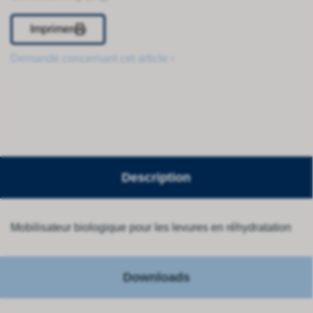
Imprimer
Demande concernant cet article ›
Description
Mobilisateur biologique pour les levures en réhydratation
Downloads