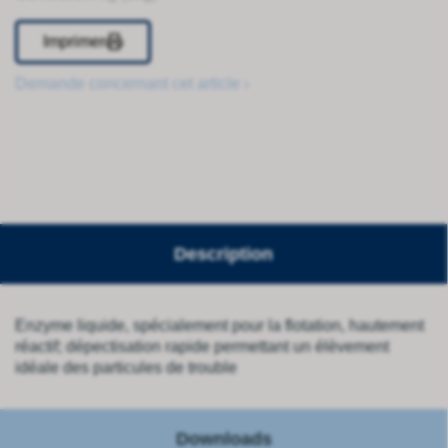
Imprimer
Demande concernant cet article ›
Description
Enzyme liquide, spécialement pour la flotation, hautement
réactif; dépectisation rapide permettant un élèvement
idéale des particules de trouble
Downloads