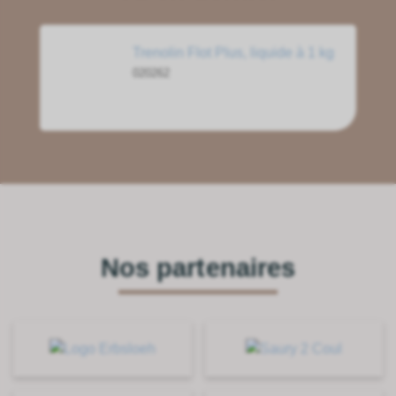
Trenolin Flot Plus, liquide à 1 kg
020262
Nos partenaires