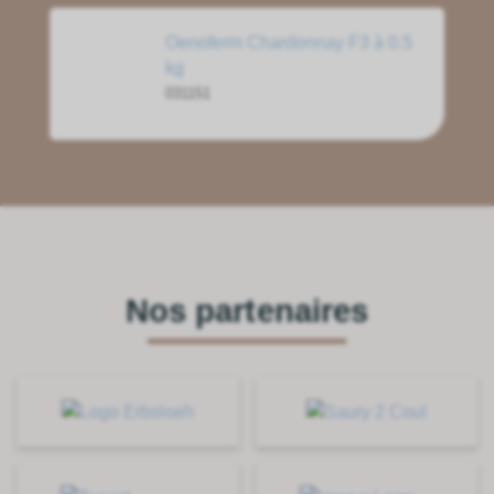
Oenoferm Chardonnay F3 à 0.5
kg
031151
Nos partenaires