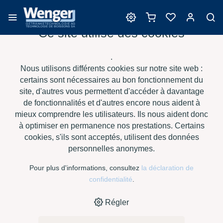
Ce site utilise des cookies
Levures
.
Nous utilisons différents cookies sur notre site web :
certains sont nécessaires au bon fonctionnement du
site, d'autres vous permettent d'accéder à davantage
›
›
›
›
HOME
E-SHOP
VIN
LEVURES
OENOFERM CHARDONNAY
de fonctionnalités et d'autres encore nous aident à
F3 À 0.5 KG
mieux comprendre les utilisateurs. Ils nous aident donc
à optimiser en permanence nos prestations. Certains
cookies, s'ils sont acceptés, utilisent des données
personnelles anonymes.
Pour plus d'informations, consultez
la déclaration de
confidentialité
.
Régler