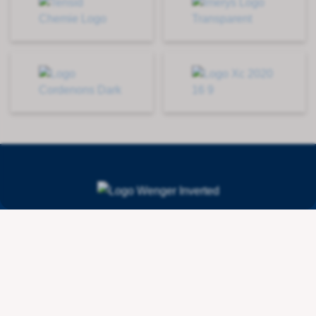
Contact
Wenger Getränketechnologie AG
Route de l'Industrie 36
CH - 1615 Bossonnens