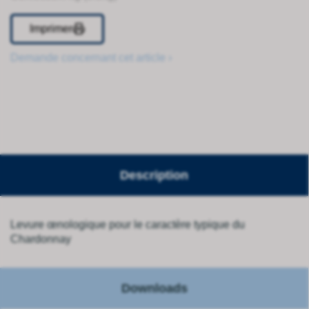
Imprimer
Demande concernant cet article ›
Description
Levure œnologique pour le caractère typique du
Chardonnay
Downloads