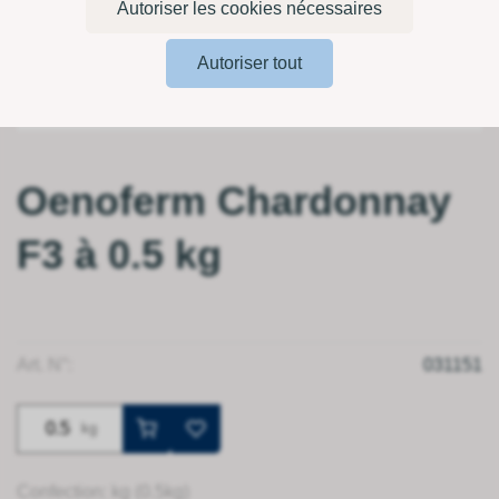
Autoriser les cookies nécessaires
Autoriser tout
Oenoferm Chardonnay
F3 à 0.5 kg
Art. N°:
031151
kg
Confection: kg (0.5kg)