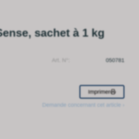
Sense, sachet à 1 kg
Art. N°:
050781
Imprimer
Demande concernant cet article ›