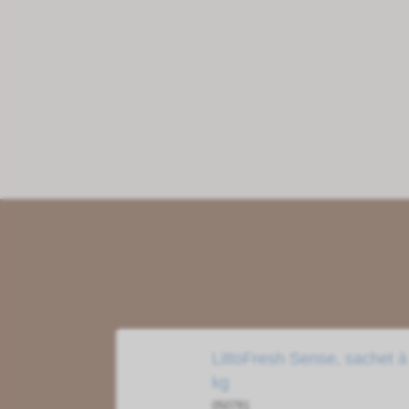
LittoFresh Sense, sachet à
kg
050781