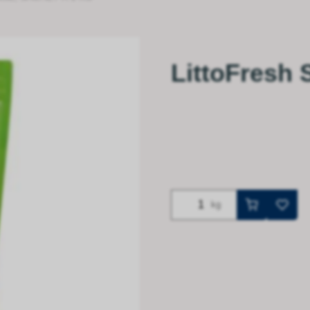
LittoFresh 
kg