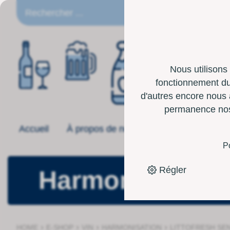
FR
Nous utilisons
fonctionnement du 
d'autres encore nous 
permanence nos p
Accueil
À propos de nous
Offre
Boîte 
P
Régler
Harmonisation
›
›
›
›
HOME
E-SHOP
VIN
HARMONISATION
LITTOFRESH SEN