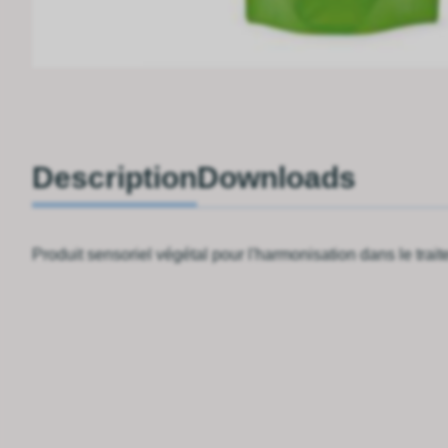
Description
Downloads
Produit sensoriel végétal pour l'harmonisation dans le trai