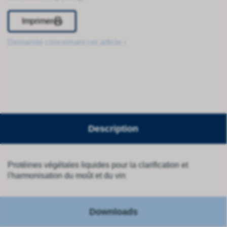
Imprimer
Demande concernant cet article ›
Description
Protéines végétales liquides pour la clarification et
l'harmonisation du moût et du vin
Downloads