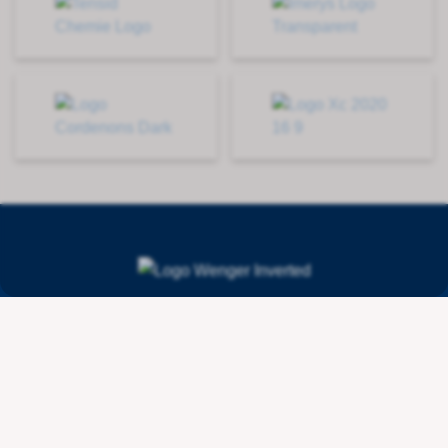
Contact
Wenger Getränketechnologie AG
Route de l'Industrie 36
CH - 1615 Bossonnens