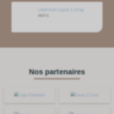
LittoFresh Liquid, à 10 kg
050771
Nos partenaires