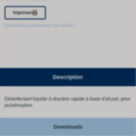
Imprimer
Demande concernant cet article ›
Description
Désinfectant liquide à réaction rapide à base d'alcool, pour
pulvérisation
Downloads