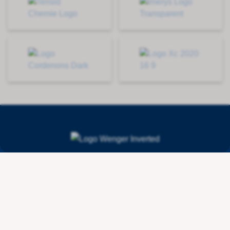
Contact
Wenger Getränketechnologie AG
Route de l'Industrie 36
CH - 1615 Bossonnens