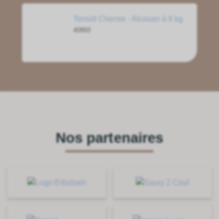
Tensid Chemie - Alcosan à 8 kg
40893
Nos partenaires