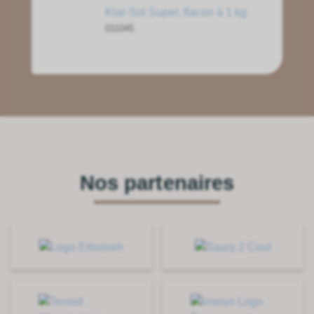
Klar-Sol Super, flacon à 1 kg
011045
Nos partenaires