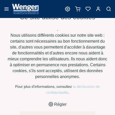
Ce site utilise des cookies
Clarification
.
Nous utilisons différents cookies sur notre site web :
certains sont nécessaires au bon fonctionnement du
site, d'autres vous permettent d'accéder à davantage
›
›
›
›
HOME
E-SHOP
VIN
CLARIFICATION
KLAR-SOL SUPER,
de fonctionnalités et d'autres encore nous aident à
FLACON À 1 KG
mieux comprendre les utilisateurs. Ils nous aident donc
à optimiser en permanence nos prestations. Certains
cookies, s'ils sont acceptés, utilisent des données
personnelles anonymes.
Pour plus d'informations, consultez
la déclaration de
confidentialité
.
Régler