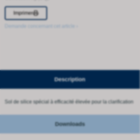
Imprimer
Demande concernant cet article ›
Description
Sol de silice spécial à efficacité élevée pour la clarification
Downloads