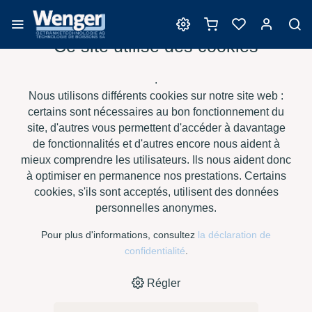
Ce site utilise des cookies
Bouchons
.
Nous utilisons différents cookies sur notre site web :
certains sont nécessaires au bon fonctionnement du
site, d'autres vous permettent d'accéder à davantage
›
›
›
›
HOME
E-SHOP
VIN
BOUCHONS
PORTOCORK -
de fonctionnalités et d'autres encore nous aident à
TOPCLEAN PREMIUM 44X24 MM BOUCHONS MICRO-
mieux comprendre les utilisateurs. Ils nous aident donc
›
AGGLOMÉRÉS
NEUTRE
à optimiser en permanence nos prestations. Certains
cookies, s'ils sont acceptés, utilisent des données
personnelles anonymes.
Pour plus d'informations, consultez
la déclaration de
confidentialité
.
Régler