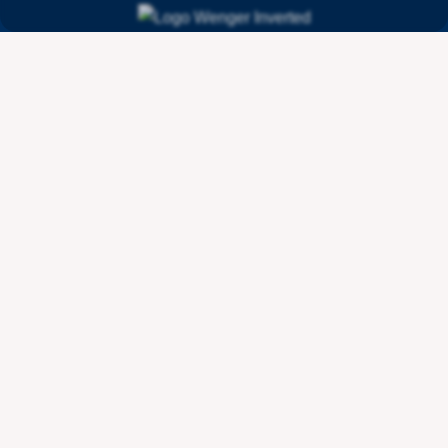
Contact
Wenger Getränketechnologie AG
Route de l'Industrie 36
CH - 1615 Bossonnens
+41 21 947 44 10
info@wengertechnologie.ch
Liens
Mentions légales
Confidentialité
Conditions générales