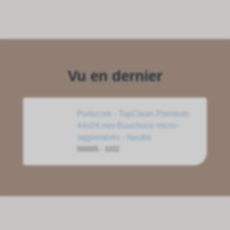
Vu en dernier
Portocork - TopClean Premium
44x24 mm Bouchons micro-
agglomérés - Neutre
000005 - 1032