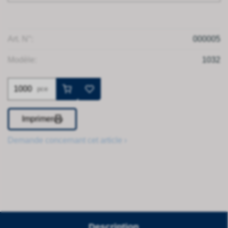
Art. N°:
000005
Modèle:
1032
pce
Imprimer
Demande concernant cet article ›
Description