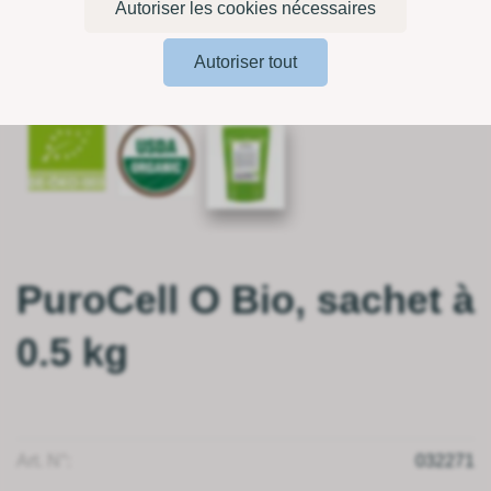
Autoriser les cookies nécessaires
Autoriser tout
PuroCell O Bio, sachet à
0.5 kg
Art. N°:
032271