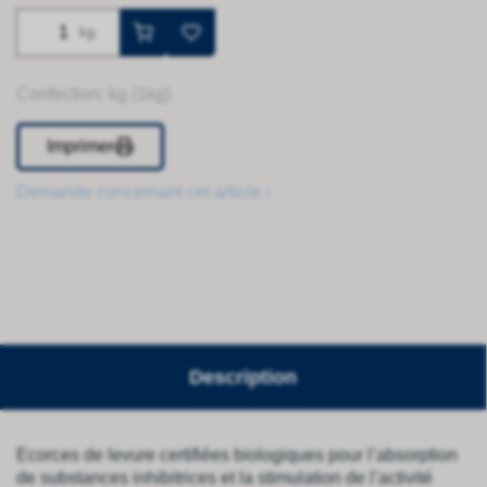
kg
Confection: kg (1kg)
Imprimer
Demande concernant cet article ›
Description
Ecorces de levure certifiées biologiques pour l’absorption
de substances inhibitrices et la stimulation de l’activité