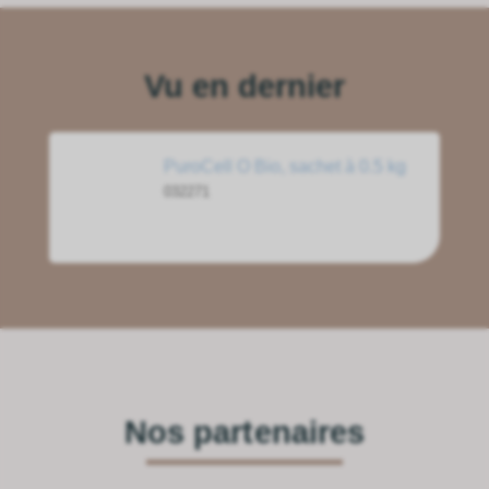
Vu en dernier
PuroCell O Bio, sachet à 0.5 kg
032271
Nos partenaires