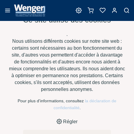
Ce site utilise des cookies
Nutriments de levures
.
Nous utilisons différents cookies sur notre site web :
certains sont nécessaires au bon fonctionnement du
site, d'autres vous permettent d'accéder à davantage
›
›
›
›
HOME
E-SHOP
VIN
NUTRIMENTS DE LEVURES
de fonctionnalités et d'autres encore nous aident à
PUROCELL O BIO, SACHET À 0.5 KG
mieux comprendre les utilisateurs. Ils nous aident donc
à optimiser en permanence nos prestations. Certains
cookies, s'ils sont acceptés, utilisent des données
personnelles anonymes.
Pour plus d'informations, consultez
la déclaration de
confidentialité
.
Régler