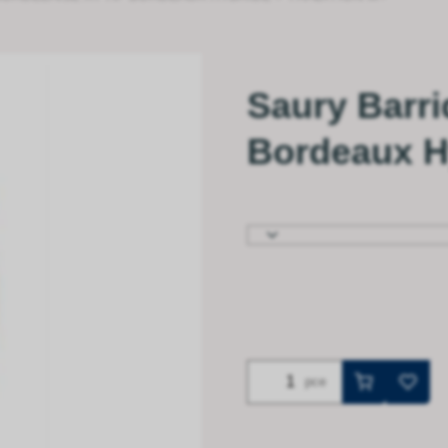
Saury Barri
Bordeaux Hy
pce