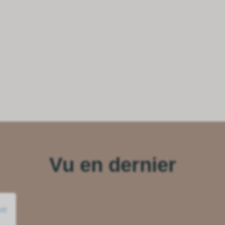
Vu en dernier
se