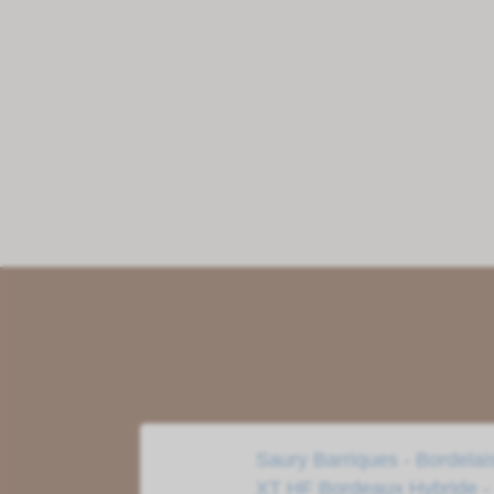
Saury Barriques - Bordelai
XT HF Bordeaux Hybride -