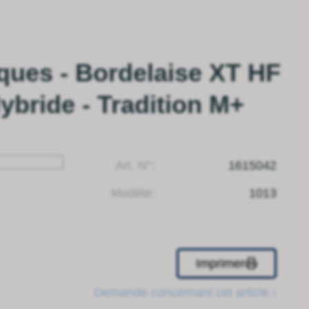
ques - Bordelaise XT HF
bride - Tradition M+
Art. N°:
1615042
Modèle:
1013
Imprimer
Demande concernant cet article ›