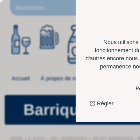
FR
Nous utilisons
fonctionnement du 
d'autres encore nous 
permanence nos p
Accueil
À propos de nous
Offre
Boîte 
P
Régler
Barriques
›
›
›
›
HOME
E-SHOP
VIN
BARRIQUES
SAURY BARRIQUES - 