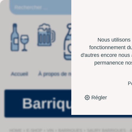
FR
Nous utilisons
fonctionnement du 
d'autres encore nous 
permanence nos p
Accueil
À propos de nous
Offre
Boîte 
P
Régler
Barriques
›
›
›
›
HOME
E-SHOP
VIN
BARRIQUES
SAURY BARRIQUES - 40