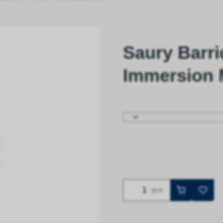
Saury Barriq
Immersion
pce