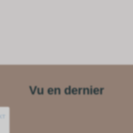
Vu en dernier
 KT