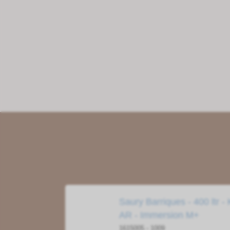
Saury Barriques - 400 ltr -
AR - Immersion M+
1615005 - 1009