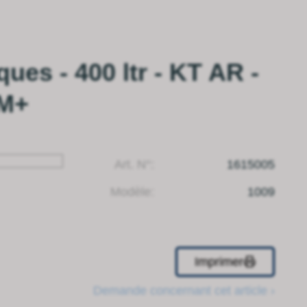
ues - 400 ltr - KT AR -
 M+
Art. N°:
1615005
Modèle:
1009
Imprimer
Demande concernant cet article ›