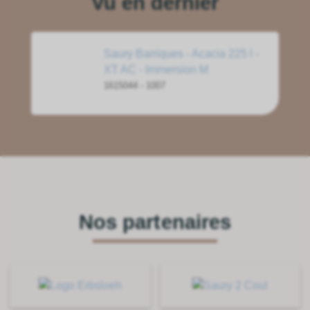
Vu en dernier
Saury Barriques - Acacia 225 l -
XT AC - Immersion M
1615044 - 1007
Nos partenaires