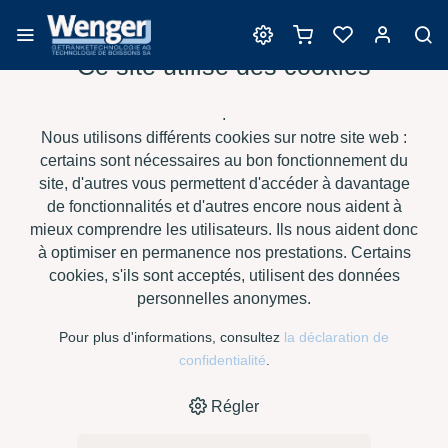
Ce site utilise des cookies
Barriques
.
Nous utilisons différents cookies sur notre site web :
certains sont nécessaires au bon fonctionnement du
site, d'autres vous permettent d'accéder à davantage
›
›
›
›
HOME
E-SHOP
VIN
BARRIQUES
SAURY BARRIQUES -
de fonctionnalités et d'autres encore nous aident à
›
ACACIA 225 L - XT AC
IMMERSION M
mieux comprendre les utilisateurs. Ils nous aident donc
à optimiser en permanence nos prestations. Certains
cookies, s'ils sont acceptés, utilisent des données
personnelles anonymes.
Pour plus d'informations, consultez
la déclaration de
confidentialité
.
Régler