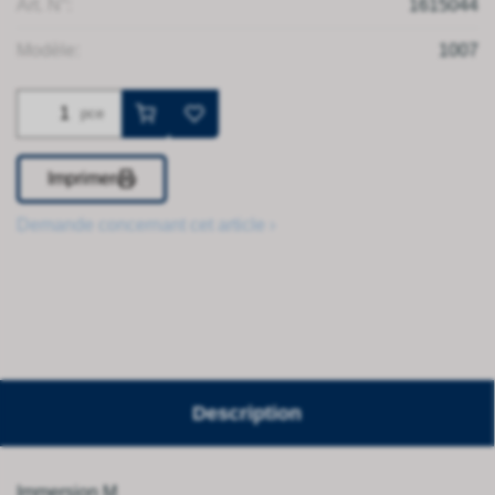
Art. N°:
1615044
Modèle:
1007
pce
Imprimer
Demande concernant cet article ›
Description
Immersion M