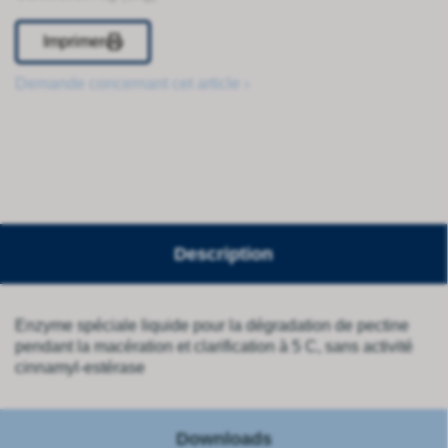
Imprimer
Demande concernant cet article ›
Description
Enzyme spéciale liquide pour la dégradation de pectine
pendant la macération et clarification à 5 C, sans activité
cinnamyl-estérase
Downloads