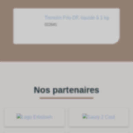
Trenolin Frio DF, liquide à 1 kg
022641
Nos partenaires