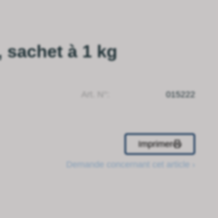
, sachet à 1 kg
Art. N°:
015222
Imprimer
Demande concernant cet article ›