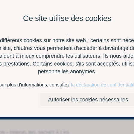
Ce site utilise des cookies
.
 différents cookies sur notre site web : certains sont néc
site, d'autres vous permettent d'accéder à davantage de
aident à mieux comprendre les utilisateurs. Ils nous aide
restations. Certains cookies, s'ils sont acceptés, utili
personnelles anonymes.
à outils
Contact
E-Shop
our plus d'informations, consultez
la déclaration de confidentiali
Autoriser les cookies nécessaires
monisation
›
ON
ERBIGEL BIO, SACHET À 1 KG