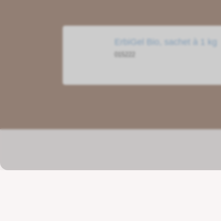
ErbiGel Bio, sachet à 1 kg
015222