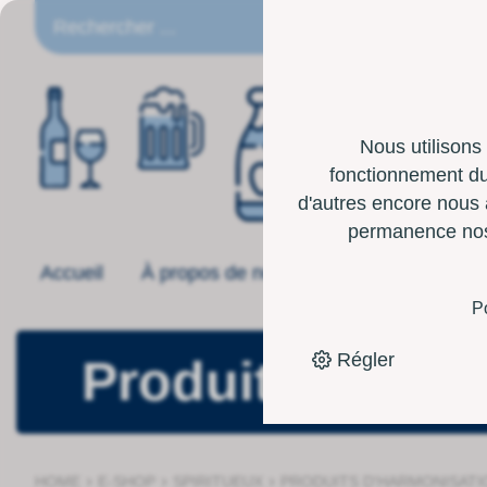
FR
Nous utilisons
fonctionnement du 
d'autres encore nous 
permanence nos p
Accueil
À propos de nous
Offre
Boîte 
P
Régler
Produits d'har
›
›
›
HOME
E-SHOP
SPIRITUEUX
PRODUITS D'HARMONISATI