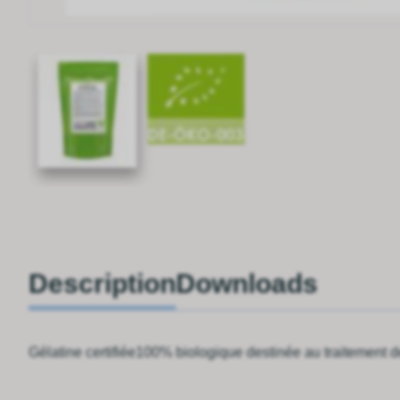
Description
Downloads
Gélatine certifiée100% biologique destinée au traitement d