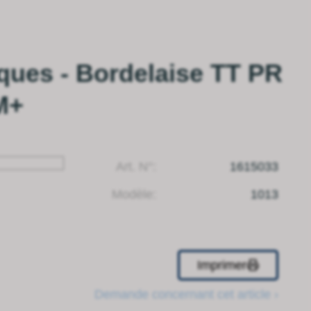
ques - Bordelaise TT PR
M+
Art. N°:
1615033
Modèle:
1013
Imprimer
Demande concernant cet article ›