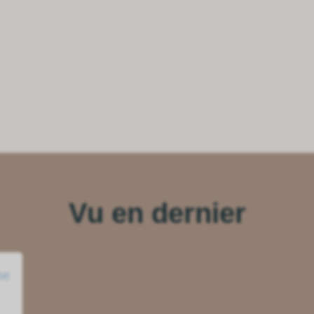
Vu en dernier
se