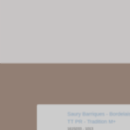
Saury Barriques - Bordelai
TT PR - Tradition M+
1615033 - 1013