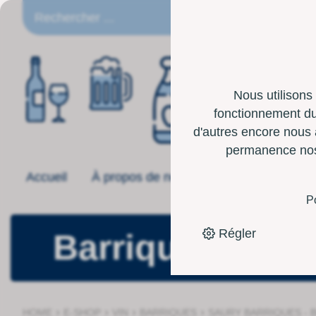
FR
Nous utilisons
fonctionnement du 
d'autres encore nous 
permanence nos p
Accueil
À propos de nous
Offre
Boîte 
P
Régler
Barriques
›
›
›
›
HOME
E-SHOP
VIN
BARRIQUES
SAURY BARRIQUES - 