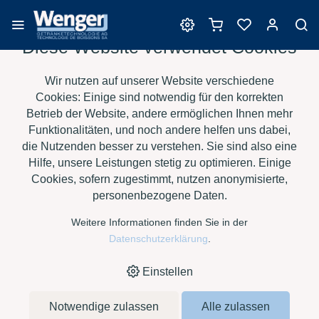
Diese Website verwendet Cookies
Reinigungsmittel
Wir nutzen auf unserer Website verschiedene
Cookies: Einige sind notwendig für den korrekten
Betrieb der Website, andere ermöglichen Ihnen mehr
Funktionalitäten, und noch andere helfen uns dabei,
›
›
›
›
HOME
E-SHOP
WEIN
REINIGUNGSMITTEL
TENSID
die Nutzenden besser zu verstehen. Sie sind also eine
CHEMIE - TC CITROSAN SRM À 12 KG
Hilfe, unsere Leistungen stetig zu optimieren. Einige
Cookies, sofern zugestimmt, nutzen anonymisierte,
personenbezogene Daten.
Weitere Informationen finden Sie in der
Datenschutzerklärung
.
Einstellen
Notwendige zulassen
Alle zulassen