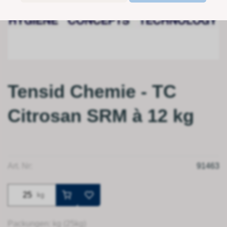
Tensid Chemie - TC
Citrosan SRM à 12 kg
Art. Nr:
91463
kg
Packungen: kg (25kg)