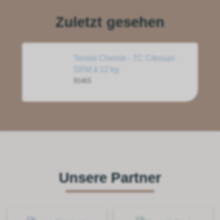
Zuletzt gesehen
Tensid Chemie - TC Citrosan
SRM à 12 kg
91463
Unsere Partner