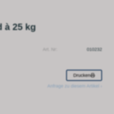
 à 25 kg
Art. Nr:
010232
Drucken
Anfrage zu diesem Artikel ›