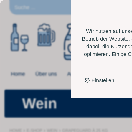
DE
Wir nutzen auf uns
Betrieb der Website,
dabei, die Nutzende
optimieren. Einige 
Home
Über uns
Angebot
Toolbox
Einstellen
Wein
›
›
›
HOME
E-SHOP
WEIN
GRAPEGUARD À 25 KG