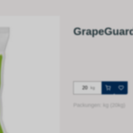
GrapeGuard
kg
Packungen: kg (20kg)