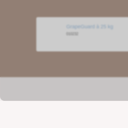
GrapeGuard à 25 kg
010232