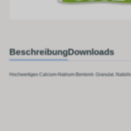
Beschreibung
Downloads
Hochwertiges Calcium-Natrium-Bentonit- Granulat. Natürl