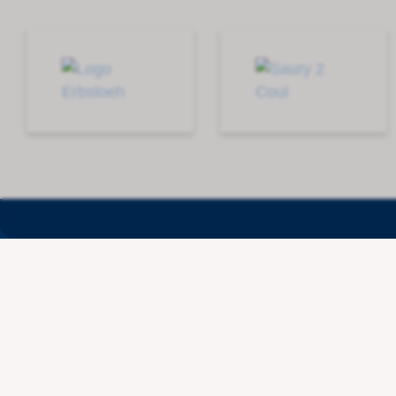
Contact
Wenger Getränketechn
Route de l'Industrie 36
CH - 1615 Bossonnens