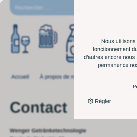
FR
Nous utilisons
fonctionnement du 
d'autres encore nous 
permanence nos p
Accueil
À propos de nous
Offre
Boîte 
P
Régler
Contact
Wenger Getränketechnologie