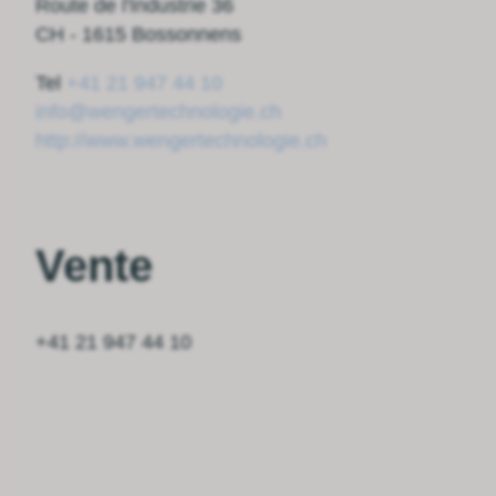
Route de l'Industrie 36
CH - 1615 Bossonnens
Tel
+41 21 947 44 10
info@wengertechnologie.ch
http://www.wengertechnologie.ch
Vente
+41 21 947 44 10